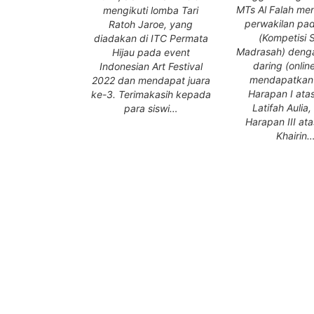
MTs Al Falah me
mengikuti lomba Tari
perwakilan p
Ratoh Jaroe, yang
(Kompetisi 
diadakan di ITC Permata
Madrasah) deng
Hijau pada event
daring (onlin
Indonesian Art Festival
mendapatkan
2022 dan mendapat juara
Harapan I ata
ke-3. Terimakasih kepada
Latifah Aulia,
para siswi…
Harapan III at
Khairin