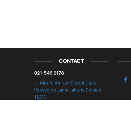
CONTACT
021-549 0178
Jl. Masjid An Nur Grogol Utara
Kebayoran Lama Jakarta Selatan
12210