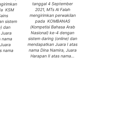
tanggal 4 September
ngirimkan
2021, MTs Al Falah
ada KSM
mengirimkan perwakilan
Sains
pada KOMBANAS
an sistem
(Kompetisi Bahasa Arab
e) dan
Nasional) ke-4 dengan
 Juara
sistem daring (online) dan
s nama
mendapatkan Juara I atas
 Juara
nama Dina Namira, Juara
as nama
Harapan II atas nama…
…