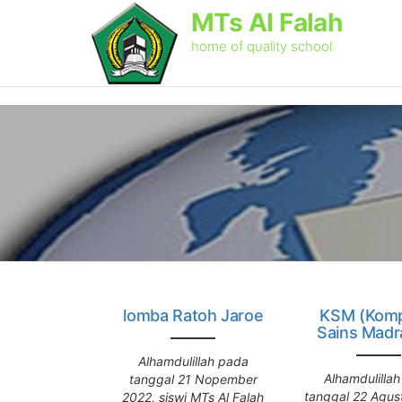
MTs Al Falah
home of quality school
lomba Ratoh Jaroe
KSM (Komp
Sains Madr
Alhamdulillah pada
Alhamdulilla
tanggal 21 Nopember
tanggal 22 Agus
2022, siswi MTs Al Falah