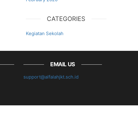
CATEGORIES
Kegiatan Sekolah
EMAIL US
support@alfalahjkt.sch.id